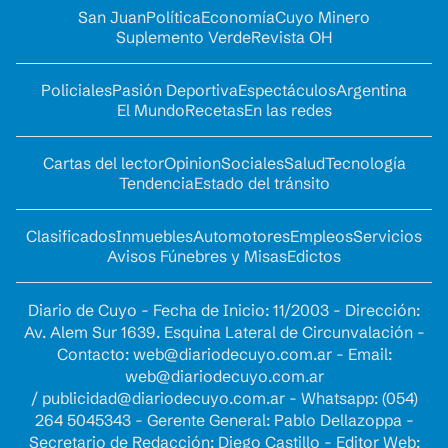
San Juan
Política
Economía
Cuyo Minero
Suplemento Verde
Revista OH
Policiales
Pasión Deportiva
Espectáculos
Argentina
El Mundo
Recetas
En las redes
Cartas del lector
Opinion
Sociales
Salud
Tecnología
Tendencia
Estado del tránsito
Clasificados
Inmuebles
Automotores
Empleos
Servicios
Avisos Fúnebres y Misas
Edictos
Diario de Cuyo - Fecha de Inicio: 11/2003 - Dirección:
Av. Alem Sur 1639. Esquina Lateral de Circunvalación -
Contacto:
web@diariodecuyo.com.ar
- Email:
web@diariodecuyo.com.ar
/
publicidad@diariodecuyo.com.ar
-
Whatsapp: (054)
264 5045343 - Gerente General: Pablo Dellazoppa -
Secretario de Redacción: Diego Castillo - Editor Web: