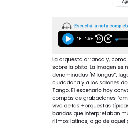
Agr
Escuchá la nota complet
1
1.5
10
10
La orquesta arranca y, como 
sobre la pista. La imagen es 
denominadas "Milongas”, lug
ciudadana y a los salones d
Tango. El escenario hoy conv
compás de grabaciones famos
vivo de las +orquestas típic
bandas que interpretaban mús
ritmos latinos, algo de aquel p