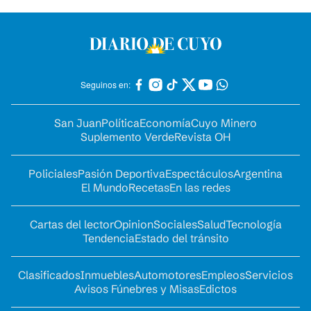
Seguinos en:
San Juan
Política
Economía
Cuyo Minero
Suplemento Verde
Revista OH
Policiales
Pasión Deportiva
Espectáculos
Argentina
El Mundo
Recetas
En las redes
Cartas del lector
Opinion
Sociales
Salud
Tecnología
Tendencia
Estado del tránsito
Clasificados
Inmuebles
Automotores
Empleos
Servicios
Avisos Fúnebres y Misas
Edictos