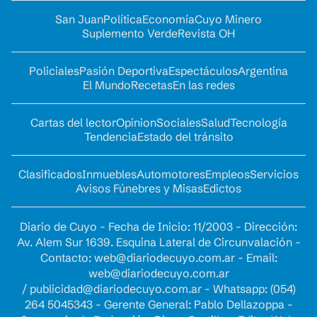
San Juan
Política
Economía
Cuyo Minero
Suplemento Verde
Revista OH
Policiales
Pasión Deportiva
Espectáculos
Argentina
El Mundo
Recetas
En las redes
Cartas del lector
Opinion
Sociales
Salud
Tecnología
Tendencia
Estado del tránsito
Clasificados
Inmuebles
Automotores
Empleos
Servicios
Avisos Fúnebres y Misas
Edictos
Diario de Cuyo - Fecha de Inicio: 11/2003 - Dirección:
Av. Alem Sur 1639. Esquina Lateral de Circunvalación -
Contacto:
web@diariodecuyo.com.ar
- Email:
web@diariodecuyo.com.ar
/
publicidad@diariodecuyo.com.ar
-
Whatsapp: (054)
264 5045343 - Gerente General: Pablo Dellazoppa -