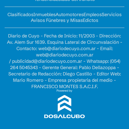
Clasificados
Inmuebles
Automotores
Empleos
Servicios
Avisos Fúnebres y Misas
Edictos
Diario de Cuyo - Fecha de Inicio: 11/2003 - Dirección:
Av. Alem Sur 1639. Esquina Lateral de Circunvalación -
Contacto:
web@diariodecuyo.com.ar
- Email:
web@diariodecuyo.com.ar
/
publicidad@diariodecuyo.com.ar
-
Whatsapp: (054)
264 5045343 - Gerente General: Pablo Dellazoppa -
Secretario de Redacción: Diego Castillo - Editor Web:
Mario Romero - Empresa propietaria del medio -
FRANCISCO MONTES S.A.C.I.F.