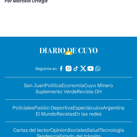
Por
Marcelo Ortega
Seguinos en:
San Juan
Política
Economía
Cuyo Minero
Suplemento Verde
Revista OH
Policiales
Pasión Deportiva
Espectáculos
Argentina
El Mundo
Recetas
En las redes
Cartas del lector
Opinion
Sociales
Salud
Tecnología
Tendencia
Estado del tránsito