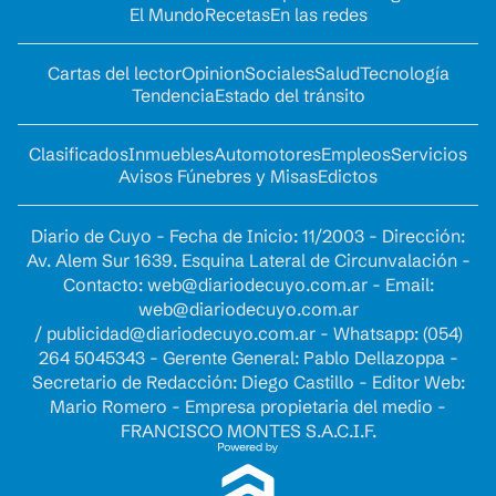
El Mundo
Recetas
En las redes
Cartas del lector
Opinion
Sociales
Salud
Tecnología
Tendencia
Estado del tránsito
Clasificados
Inmuebles
Automotores
Empleos
Servicios
Avisos Fúnebres y Misas
Edictos
Diario de Cuyo - Fecha de Inicio: 11/2003 - Dirección:
Av. Alem Sur 1639. Esquina Lateral de Circunvalación -
Contacto:
web@diariodecuyo.com.ar
- Email:
web@diariodecuyo.com.ar
/
publicidad@diariodecuyo.com.ar
-
Whatsapp: (054)
264 5045343 - Gerente General: Pablo Dellazoppa -
Secretario de Redacción: Diego Castillo - Editor Web:
Mario Romero - Empresa propietaria del medio -
FRANCISCO MONTES S.A.C.I.F.