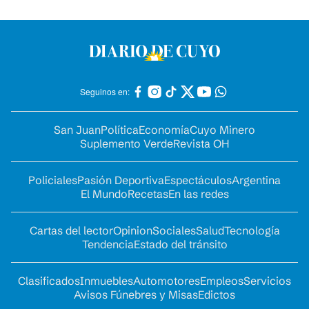
Seguinos en:
San Juan
Política
Economía
Cuyo Minero
Suplemento Verde
Revista OH
Policiales
Pasión Deportiva
Espectáculos
Argentina
El Mundo
Recetas
En las redes
Cartas del lector
Opinion
Sociales
Salud
Tecnología
Tendencia
Estado del tránsito
Clasificados
Inmuebles
Automotores
Empleos
Servicios
Avisos Fúnebres y Misas
Edictos