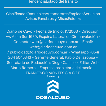
Tendencia
Estado del tránsito
Clasificados
Inmuebles
Automotores
Empleos
Servicios
Avisos Fúnebres y Misas
Edictos
Diario de Cuyo - Fecha de Inicio: 11/2003 - Dirección:
Av. Alem Sur 1639. Esquina Lateral de Circunvalación -
Contacto:
web@diariodecuyo.com.ar
- Email:
web@diariodecuyo.com.ar
/
publicidad@diariodecuyo.com.ar
-
Whatsapp: (054)
264 5045343 - Gerente General: Pablo Dellazoppa -
Secretario de Redacción: Diego Castillo - Editor Web:
Mario Romero - Empresa propietaria del medio -
FRANCISCO MONTES S.A.C.I.F.