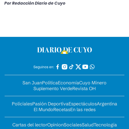
Por
Redacción Diario de Cuyo
Seguinos en:
San Juan
Política
Economía
Cuyo Minero
Suplemento Verde
Revista OH
Policiales
Pasión Deportiva
Espectáculos
Argentina
El Mundo
Recetas
En las redes
Cartas del lector
Opinion
Sociales
Salud
Tecnología