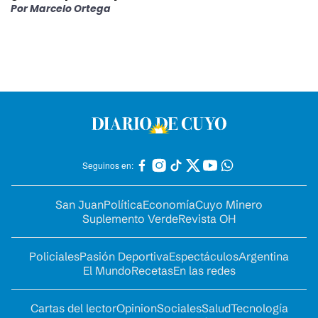
Por
Marcelo Ortega
Seguinos en:
San Juan
Política
Economía
Cuyo Minero
Suplemento Verde
Revista OH
Policiales
Pasión Deportiva
Espectáculos
Argentina
El Mundo
Recetas
En las redes
Cartas del lector
Opinion
Sociales
Salud
Tecnología