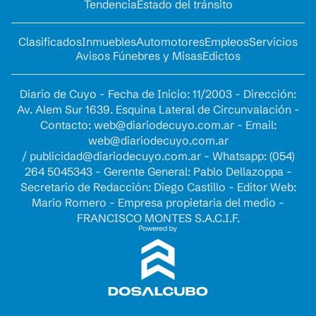
Tendencia
Estado del tránsito
Clasificados
Inmuebles
Automotores
Empleos
Servicios
Avisos Fúnebres y Misas
Edictos
Diario de Cuyo - Fecha de Inicio: 11/2003 - Dirección:
Av. Alem Sur 1639. Esquina Lateral de Circunvalación -
Contacto:
web@diariodecuyo.com.ar
- Email:
web@diariodecuyo.com.ar
/
publicidad@diariodecuyo.com.ar
-
Whatsapp: (054)
264 5045343 - Gerente General: Pablo Dellazoppa -
Secretario de Redacción: Diego Castillo - Editor Web:
Mario Romero - Empresa propietaria del medio -
FRANCISCO MONTES S.A.C.I.F.