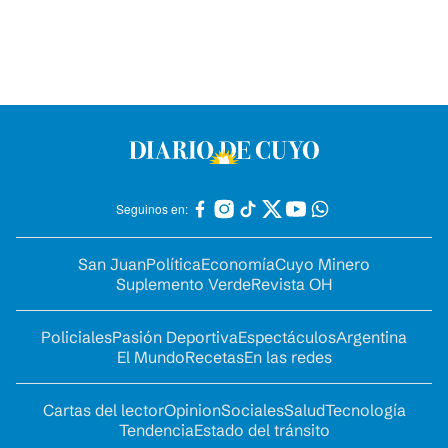
Seguinos en:
San Juan
Política
Economía
Cuyo Minero
Suplemento Verde
Revista OH
Policiales
Pasión Deportiva
Espectáculos
Argentina
El Mundo
Recetas
En las redes
Cartas del lector
Opinion
Sociales
Salud
Tecnología
Tendencia
Estado del tránsito