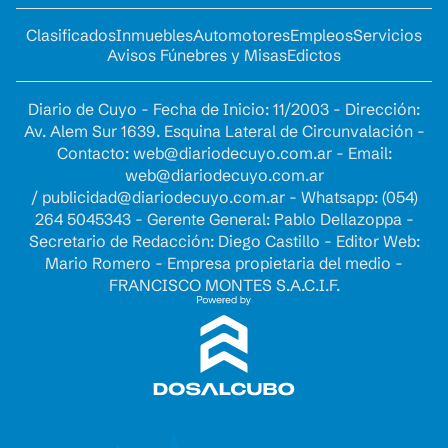
Clasificados
Inmuebles
Automotores
Empleos
Servicios
Avisos Fúnebres y Misas
Edictos
Diario de Cuyo - Fecha de Inicio: 11/2003 - Dirección:
Av. Alem Sur 1639. Esquina Lateral de Circunvalación -
Contacto:
web@diariodecuyo.com.ar
- Email:
web@diariodecuyo.com.ar
/
publicidad@diariodecuyo.com.ar
-
Whatsapp: (054)
264 5045343 - Gerente General: Pablo Dellazoppa -
Secretario de Redacción: Diego Castillo - Editor Web:
Mario Romero - Empresa propietaria del medio -
FRANCISCO MONTES S.A.C.I.F.