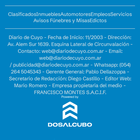
Clasificados
Inmuebles
Automotores
Empleos
Servicios
Avisos Fúnebres y Misas
Edictos
Diario de Cuyo - Fecha de Inicio: 11/2003 - Dirección:
Av. Alem Sur 1639. Esquina Lateral de Circunvalación -
Contacto:
web@diariodecuyo.com.ar
- Email:
web@diariodecuyo.com.ar
/
publicidad@diariodecuyo.com.ar
-
Whatsapp: (054)
264 5045343 - Gerente General: Pablo Dellazoppa -
Secretario de Redacción: Diego Castillo - Editor Web:
Mario Romero - Empresa propietaria del medio -
FRANCISCO MONTES S.A.C.I.F.