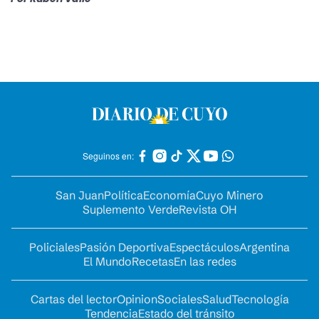
Seguinos en:
San Juan
Política
Economía
Cuyo Minero
Suplemento Verde
Revista OH
Policiales
Pasión Deportiva
Espectáculos
Argentina
El Mundo
Recetas
En las redes
Cartas del lector
Opinion
Sociales
Salud
Tecnología
Tendencia
Estado del tránsito