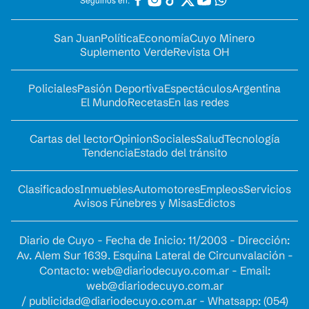
San Juan
Política
Economía
Cuyo Minero
Suplemento Verde
Revista OH
Policiales
Pasión Deportiva
Espectáculos
Argentina
El Mundo
Recetas
En las redes
Cartas del lector
Opinion
Sociales
Salud
Tecnología
Tendencia
Estado del tránsito
Clasificados
Inmuebles
Automotores
Empleos
Servicios
Avisos Fúnebres y Misas
Edictos
Diario de Cuyo - Fecha de Inicio: 11/2003 - Dirección:
Av. Alem Sur 1639. Esquina Lateral de Circunvalación -
Contacto:
web@diariodecuyo.com.ar
- Email:
web@diariodecuyo.com.ar
/
publicidad@diariodecuyo.com.ar
-
Whatsapp: (054)