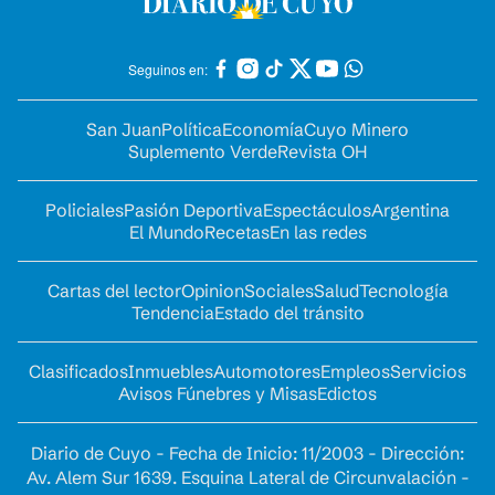
Seguinos en:
San Juan
Política
Economía
Cuyo Minero
Suplemento Verde
Revista OH
Policiales
Pasión Deportiva
Espectáculos
Argentina
El Mundo
Recetas
En las redes
Cartas del lector
Opinion
Sociales
Salud
Tecnología
Tendencia
Estado del tránsito
Clasificados
Inmuebles
Automotores
Empleos
Servicios
Avisos Fúnebres y Misas
Edictos
Diario de Cuyo - Fecha de Inicio: 11/2003 - Dirección:
Av. Alem Sur 1639. Esquina Lateral de Circunvalación -