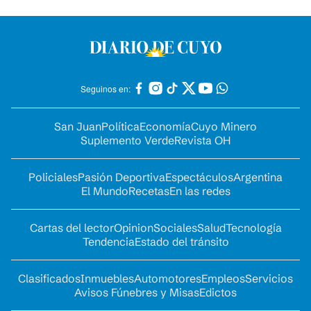
Seguinos en:
San Juan
Política
Economía
Cuyo Minero
Suplemento Verde
Revista OH
Policiales
Pasión Deportiva
Espectáculos
Argentina
El Mundo
Recetas
En las redes
Cartas del lector
Opinion
Sociales
Salud
Tecnología
Tendencia
Estado del tránsito
Clasificados
Inmuebles
Automotores
Empleos
Servicios
Avisos Fúnebres y Misas
Edictos