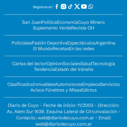
Seguinos en:
San Juan
Política
Economía
Cuyo Minero
Suplemento Verde
Revista OH
Policiales
Pasión Deportiva
Espectáculos
Argentina
El Mundo
Recetas
En las redes
Cartas del lector
Opinion
Sociales
Salud
Tecnología
Tendencia
Estado del tránsito
Clasificados
Inmuebles
Automotores
Empleos
Servicios
Avisos Fúnebres y Misas
Edictos
Diario de Cuyo - Fecha de Inicio: 11/2003 - Dirección:
Av. Alem Sur 1639. Esquina Lateral de Circunvalación -
Contacto:
web@diariodecuyo.com.ar
- Email:
web@diariodecuyo.com.ar