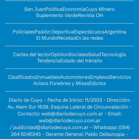
San Juan
Política
Economía
Cuyo Minero
Suplemento Verde
Revista OH
Policiales
Pasión Deportiva
Espectáculos
Argentina
El Mundo
Recetas
En las redes
Cartas del lector
Opinion
Sociales
Salud
Tecnología
Tendencia
Estado del tránsito
Clasificados
Inmuebles
Automotores
Empleos
Servicios
Avisos Fúnebres y Misas
Edictos
Diario de Cuyo - Fecha de Inicio: 11/2003 - Dirección:
Av. Alem Sur 1639. Esquina Lateral de Circunvalación -
Contacto:
web@diariodecuyo.com.ar
- Email:
web@diariodecuyo.com.ar
/
publicidad@diariodecuyo.com.ar
-
Whatsapp: (054)
264 5045343 - Gerente General: Pablo Dellazoppa -