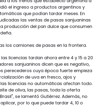
alia a los frenos que estableció argentina a
idió el ingreso a productos argentinos y
automáticas que podían tardar meses. En
udicadas las ventas de pasas sanjuaninas
la producción del pan dulce que consumen
ideña.
as los camiones de pasas en la frontera.
, las licencias tardan ahora entre 4 y 15 a 20
tadores sanjuaninos dicen que es negativo,
os perecederos cuya época fuerte empieza
ialización de uva en fresco, ajos y
 las licencias no automáticas afectan todo.
eite de oliva, las pasas, toda la oferta
rasil", se lamentó Gutiérrez. Además, no
aplicar, por lo que puede tardar 4, 10 o