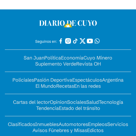
Seguinos en:
San Juan
Política
Economía
Cuyo Minero
Suplemento Verde
Revista OH
Policiales
Pasión Deportiva
Espectáculos
Argentina
El Mundo
Recetas
En las redes
Cartas del lector
Opinion
Sociales
Salud
Tecnología
Tendencia
Estado del tránsito
Clasificados
Inmuebles
Automotores
Empleos
Servicios
Avisos Fúnebres y Misas
Edictos