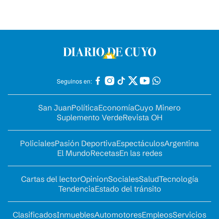
Seguinos en:
San Juan
Política
Economía
Cuyo Minero
Suplemento Verde
Revista OH
Policiales
Pasión Deportiva
Espectáculos
Argentina
El Mundo
Recetas
En las redes
Cartas del lector
Opinion
Sociales
Salud
Tecnología
Tendencia
Estado del tránsito
Clasificados
Inmuebles
Automotores
Empleos
Servicios