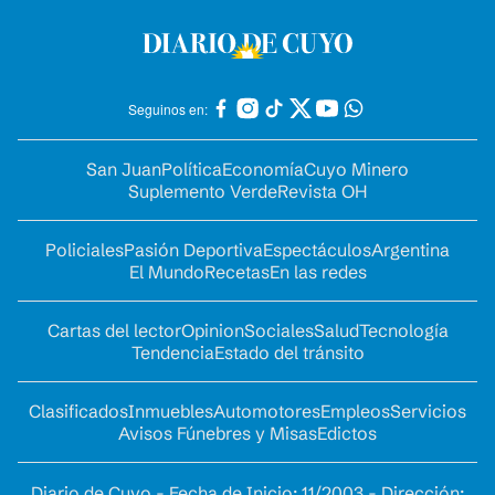
Seguinos en:
San Juan
Política
Economía
Cuyo Minero
Suplemento Verde
Revista OH
Policiales
Pasión Deportiva
Espectáculos
Argentina
El Mundo
Recetas
En las redes
Cartas del lector
Opinion
Sociales
Salud
Tecnología
Tendencia
Estado del tránsito
Clasificados
Inmuebles
Automotores
Empleos
Servicios
Avisos Fúnebres y Misas
Edictos
Diario de Cuyo - Fecha de Inicio: 11/2003 - Dirección: