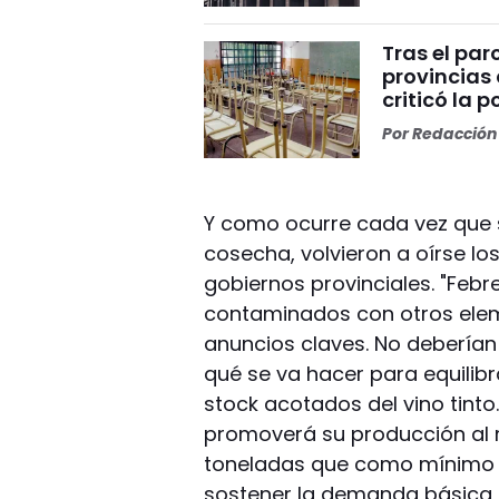
Tras el par
provincias 
criticó la 
Por
Redacción 
Y como ocurre cada vez que s
cosecha, volvieron a oírse lo
gobiernos provinciales. "Feb
contaminados con otros elem
anuncios claves. No deberían
qué se va hacer para equilibr
stock acotados del vino tinto
promoverá su producción al 
toneladas que como mínimo n
sostener la demanda básica