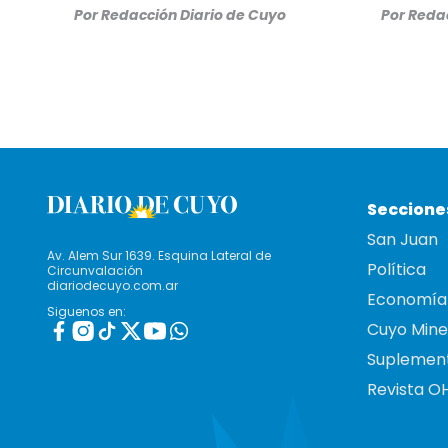
Por
Redacción Diario de Cuyo
Por
Redac
Seccione
San Juan
Av. Alem Sur 1639. Esquina Lateral de
Política
Circunvalación
diariodecuyo.com.ar
Economía
Siguenos en:
Cuyo Mine
Suplemen
Revista O