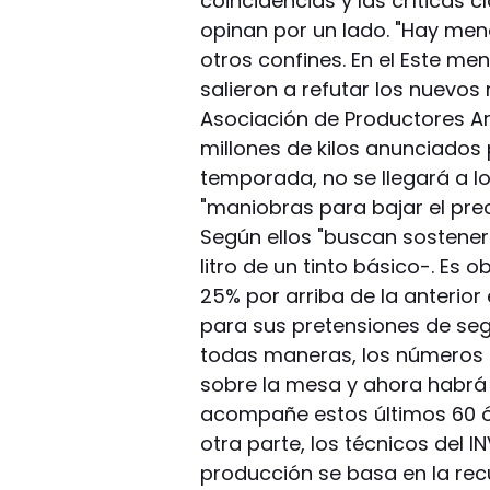
coincidencias y las críticas c
opinan por un lado. "Hay me
otros confines. En el Este me
salieron a refutar los nuevos
Asociación de Productores Arg
millones de kilos anunciados
temporada, no se llegará a los
"maniobras para bajar el pre
Según ellos "buscan sostener 
litro de un tinto básico-. Es
25% por arriba de la anterio
para sus pretensiones de seg
todas maneras, los números 
sobre la mesa y ahora habrá 
acompañe estos últimos 60 ó 7
otra parte, los técnicos del 
producción se basa en la rec