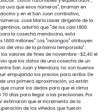
lásicas. "Datos razonables y equilibrados",
nos uva que esos números", braman en
ndocino y en el San Juan combativo,
 números. José María Llaver dirigente de la
entinos, advirtió que "de los casi 1.800
 para la cosecha mendocina, esta
 1.600 millones". Los "rezongos" atribuyen
cio del vino de la próxima temporada".
los valores de fines de noviembre -$2,40 el
 obvio que los datos de una cosecha de un
r entre San Juan y Mendoza, no son buenos
uir empujando los precios para arriba. De
de una primera aproximación, ya están
que cruzar los dedos para que el clima
0 días para llegar a las precisiones. Por
INV estimaron que el incremento de la
uperación de los viñedos que fueron