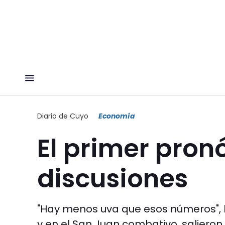
Diario de Cuyo
Economía
El primer pronó
discusiones
"Hay menos uva que esos números", 
y en el San Juan combativo, salieron