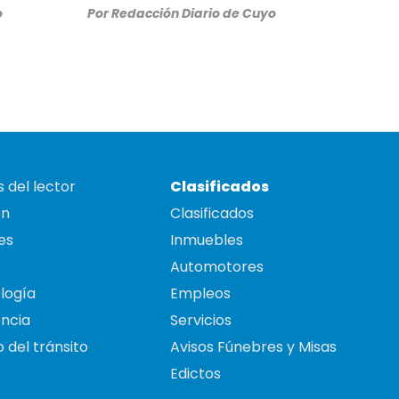
o
Por
Redacción Diario de Cuyo
 del lector
Clasificados
on
Clasificados
es
Inmuebles
Automotores
logía
Empleos
ncia
Servicios
 del tránsito
Avisos Fúnebres y Misas
Edictos