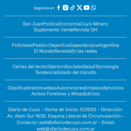
Seguinos en:
San Juan
Política
Economía
Cuyo Minero
Suplemento Verde
Revista OH
Policiales
Pasión Deportiva
Espectáculos
Argentina
El Mundo
Recetas
En las redes
Cartas del lector
Opinion
Sociales
Salud
Tecnología
Tendencia
Estado del tránsito
Clasificados
Inmuebles
Automotores
Empleos
Servicios
Avisos Fúnebres y Misas
Edictos
Diario de Cuyo - Fecha de Inicio: 11/2003 - Dirección:
Av. Alem Sur 1639. Esquina Lateral de Circunvalación -
Contacto:
web@diariodecuyo.com.ar
- Email:
web@diariodecuyo.com.ar