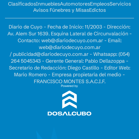
Clasificados
Inmuebles
Automotores
Empleos
Servicios
Avisos Fúnebres y Misas
Edictos
Diario de Cuyo - Fecha de Inicio: 11/2003 - Dirección:
Av. Alem Sur 1639. Esquina Lateral de Circunvalación -
Contacto:
web@diariodecuyo.com.ar
- Email:
web@diariodecuyo.com.ar
/
publicidad@diariodecuyo.com.ar
-
Whatsapp: (054)
264 5045343 - Gerente General: Pablo Dellazoppa -
Secretario de Redacción: Diego Castillo - Editor Web:
Mario Romero - Empresa propietaria del medio -
FRANCISCO MONTES S.A.C.I.F.