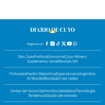
Seguinos en:
San Juan
Política
Economía
Cuyo Minero
Suplemento Verde
Revista OH
Policiales
Pasión Deportiva
Espectáculos
Argentina
El Mundo
Recetas
En las redes
Cartas del lector
Opinion
Sociales
Salud
Tecnología
Tendencia
Estado del tránsito