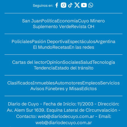
Seguinos en:
San Juan
Política
Economía
Cuyo Minero
Suplemento Verde
Revista OH
Policiales
Pasión Deportiva
Espectáculos
Argentina
El Mundo
Recetas
En las redes
Cartas del lector
Opinion
Sociales
Salud
Tecnología
Tendencia
Estado del tránsito
Clasificados
Inmuebles
Automotores
Empleos
Servicios
Avisos Fúnebres y Misas
Edictos
Diario de Cuyo - Fecha de Inicio: 11/2003 - Dirección:
Av. Alem Sur 1639. Esquina Lateral de Circunvalación -
Contacto:
web@diariodecuyo.com.ar
- Email:
web@diariodecuyo.com.ar