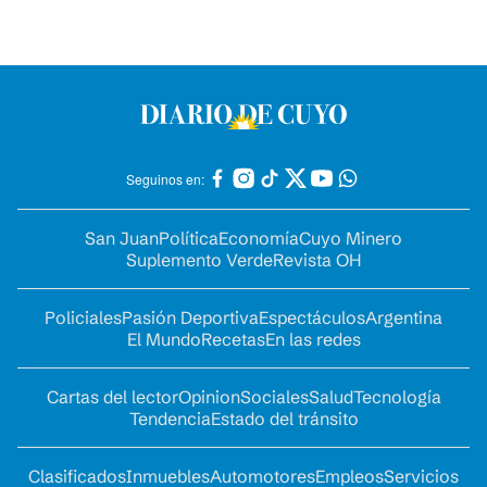
Seguinos en:
San Juan
Política
Economía
Cuyo Minero
Suplemento Verde
Revista OH
Policiales
Pasión Deportiva
Espectáculos
Argentina
El Mundo
Recetas
En las redes
Cartas del lector
Opinion
Sociales
Salud
Tecnología
Tendencia
Estado del tránsito
Clasificados
Inmuebles
Automotores
Empleos
Servicios