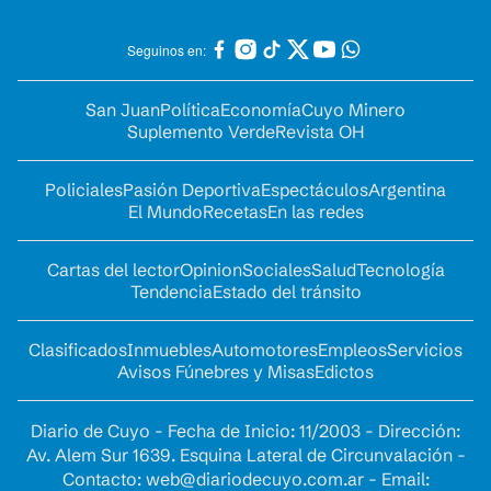
Seguinos en:
San Juan
Política
Economía
Cuyo Minero
Suplemento Verde
Revista OH
Policiales
Pasión Deportiva
Espectáculos
Argentina
El Mundo
Recetas
En las redes
Cartas del lector
Opinion
Sociales
Salud
Tecnología
Tendencia
Estado del tránsito
Clasificados
Inmuebles
Automotores
Empleos
Servicios
Avisos Fúnebres y Misas
Edictos
Diario de Cuyo - Fecha de Inicio: 11/2003 - Dirección:
Av. Alem Sur 1639. Esquina Lateral de Circunvalación -
Contacto:
web@diariodecuyo.com.ar
- Email: