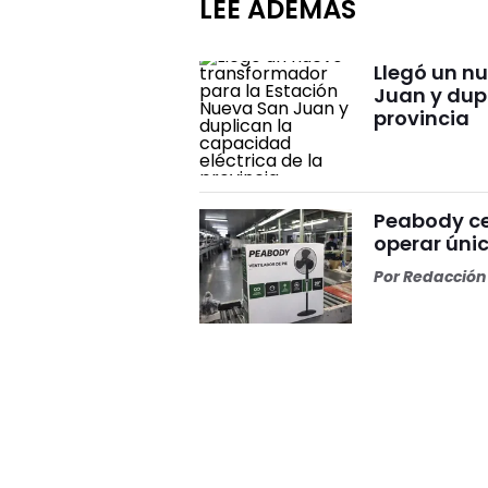
LEÉ ADEMÁS
Llegó un n
Juan y dupl
provincia
Peabody ce
operar ún
Por
Redacción 