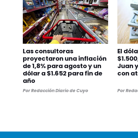
Las consultoras
El dóla
proyectaron una inflación
$1.500
de 1,8% para agosto y un
Juan y
dólar a $1.652 para fin de
con at
año
Por
Redacción Diario de Cuyo
Por
Redac