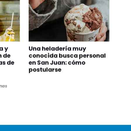
a y
Una heladería muy
n de
conocida busca personal
as de
en San Juan: cómo
postularse
inas