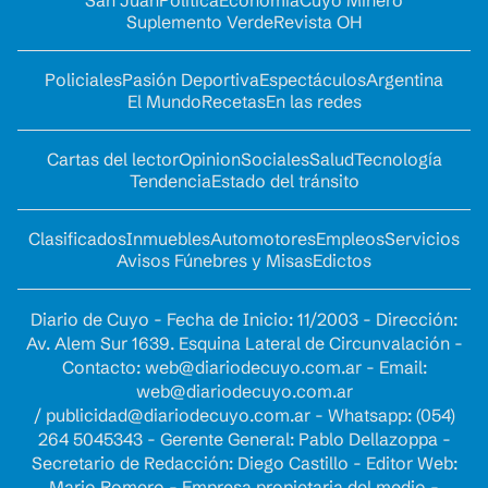
San Juan
Política
Economía
Cuyo Minero
Suplemento Verde
Revista OH
Policiales
Pasión Deportiva
Espectáculos
Argentina
El Mundo
Recetas
En las redes
Cartas del lector
Opinion
Sociales
Salud
Tecnología
Tendencia
Estado del tránsito
Clasificados
Inmuebles
Automotores
Empleos
Servicios
Avisos Fúnebres y Misas
Edictos
Diario de Cuyo - Fecha de Inicio: 11/2003 - Dirección:
Av. Alem Sur 1639. Esquina Lateral de Circunvalación -
Contacto:
web@diariodecuyo.com.ar
- Email:
web@diariodecuyo.com.ar
/
publicidad@diariodecuyo.com.ar
-
Whatsapp: (054)
264 5045343 - Gerente General: Pablo Dellazoppa -
Secretario de Redacción: Diego Castillo - Editor Web:
Mario Romero - Empresa propietaria del medio -