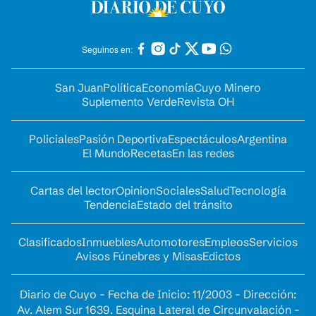
Seguinos en:
San Juan
Política
Economía
Cuyo Minero
Suplemento Verde
Revista OH
Policiales
Pasión Deportiva
Espectáculos
Argentina
El Mundo
Recetas
En las redes
Cartas del lector
Opinion
Sociales
Salud
Tecnología
Tendencia
Estado del tránsito
Clasificados
Inmuebles
Automotores
Empleos
Servicios
Avisos Fúnebres y Misas
Edictos
Diario de Cuyo - Fecha de Inicio: 11/2003 - Dirección:
Av. Alem Sur 1639. Esquina Lateral de Circunvalación -