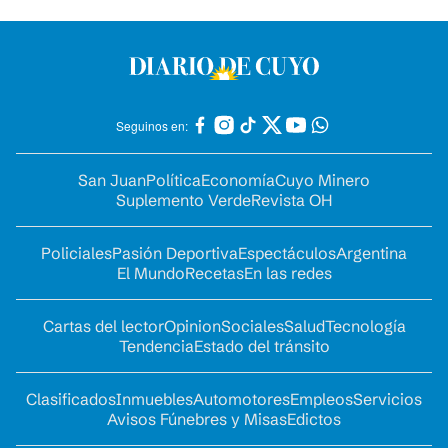
Seguinos en:
San Juan
Política
Economía
Cuyo Minero
Suplemento Verde
Revista OH
Policiales
Pasión Deportiva
Espectáculos
Argentina
El Mundo
Recetas
En las redes
Cartas del lector
Opinion
Sociales
Salud
Tecnología
Tendencia
Estado del tránsito
Clasificados
Inmuebles
Automotores
Empleos
Servicios
Avisos Fúnebres y Misas
Edictos