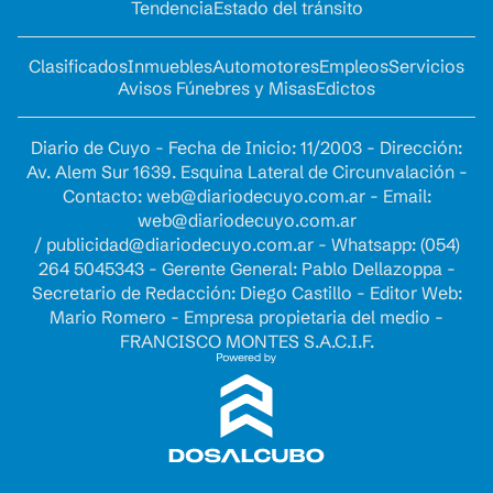
Tendencia
Estado del tránsito
Clasificados
Inmuebles
Automotores
Empleos
Servicios
Avisos Fúnebres y Misas
Edictos
Diario de Cuyo - Fecha de Inicio: 11/2003 - Dirección:
Av. Alem Sur 1639. Esquina Lateral de Circunvalación -
Contacto:
web@diariodecuyo.com.ar
- Email:
web@diariodecuyo.com.ar
/
publicidad@diariodecuyo.com.ar
-
Whatsapp: (054)
264 5045343 - Gerente General: Pablo Dellazoppa -
Secretario de Redacción: Diego Castillo - Editor Web:
Mario Romero - Empresa propietaria del medio -
FRANCISCO MONTES S.A.C.I.F.