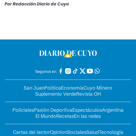
Por
Redacción Diario de Cuyo
Seguinos en:
San Juan
Política
Economía
Cuyo Minero
Suplemento Verde
Revista OH
Policiales
Pasión Deportiva
Espectáculos
Argentina
El Mundo
Recetas
En las redes
Cartas del lector
Opinion
Sociales
Salud
Tecnología