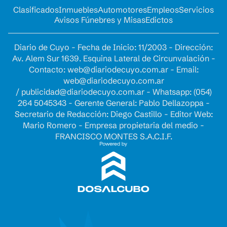
Clasificados
Inmuebles
Automotores
Empleos
Servicios
Avisos Fúnebres y Misas
Edictos
Diario de Cuyo - Fecha de Inicio: 11/2003 - Dirección:
Av. Alem Sur 1639. Esquina Lateral de Circunvalación -
Contacto:
web@diariodecuyo.com.ar
- Email:
web@diariodecuyo.com.ar
/
publicidad@diariodecuyo.com.ar
-
Whatsapp: (054)
264 5045343 - Gerente General: Pablo Dellazoppa -
Secretario de Redacción: Diego Castillo - Editor Web:
Mario Romero - Empresa propietaria del medio -
FRANCISCO MONTES S.A.C.I.F.