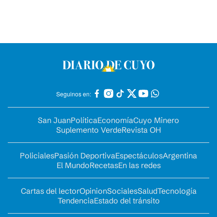
Seguinos en:
San Juan
Política
Economía
Cuyo Minero
Suplemento Verde
Revista OH
Policiales
Pasión Deportiva
Espectáculos
Argentina
El Mundo
Recetas
En las redes
Cartas del lector
Opinion
Sociales
Salud
Tecnología
Tendencia
Estado del tránsito