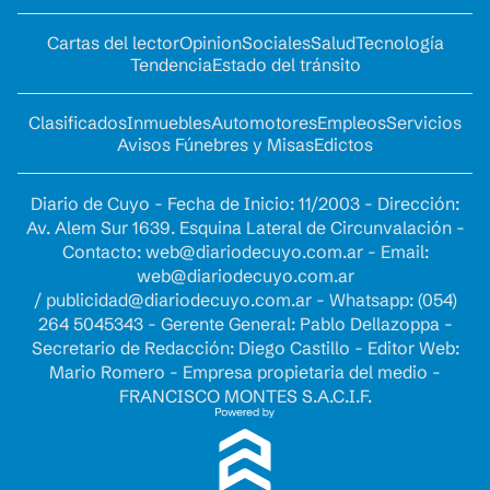
Cartas del lector
Opinion
Sociales
Salud
Tecnología
Tendencia
Estado del tránsito
Clasificados
Inmuebles
Automotores
Empleos
Servicios
Avisos Fúnebres y Misas
Edictos
Diario de Cuyo - Fecha de Inicio: 11/2003 - Dirección:
Av. Alem Sur 1639. Esquina Lateral de Circunvalación -
Contacto:
web@diariodecuyo.com.ar
- Email:
web@diariodecuyo.com.ar
/
publicidad@diariodecuyo.com.ar
-
Whatsapp: (054)
264 5045343 - Gerente General: Pablo Dellazoppa -
Secretario de Redacción: Diego Castillo - Editor Web:
Mario Romero - Empresa propietaria del medio -
FRANCISCO MONTES S.A.C.I.F.