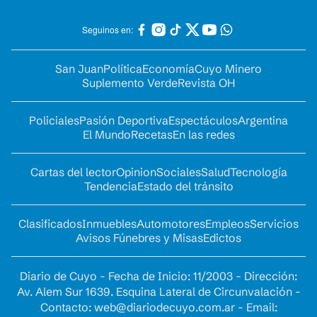
Seguinos en:
San Juan
Política
Economía
Cuyo Minero
Suplemento Verde
Revista OH
Policiales
Pasión Deportiva
Espectáculos
Argentina
El Mundo
Recetas
En las redes
Cartas del lector
Opinion
Sociales
Salud
Tecnología
Tendencia
Estado del tránsito
Clasificados
Inmuebles
Automotores
Empleos
Servicios
Avisos Fúnebres y Misas
Edictos
Diario de Cuyo - Fecha de Inicio: 11/2003 - Dirección:
Av. Alem Sur 1639. Esquina Lateral de Circunvalación -
Contacto:
web@diariodecuyo.com.ar
- Email: