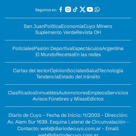
Seguinos en:
San Juan
Política
Economía
Cuyo Minero
Suplemento Verde
Revista OH
Policiales
Pasión Deportiva
Espectáculos
Argentina
El Mundo
Recetas
En las redes
Cartas del lector
Opinion
Sociales
Salud
Tecnología
Tendencia
Estado del tránsito
Clasificados
Inmuebles
Automotores
Empleos
Servicios
Avisos Fúnebres y Misas
Edictos
Diario de Cuyo - Fecha de Inicio: 11/2003 - Dirección:
Av. Alem Sur 1639. Esquina Lateral de Circunvalación -
Contacto:
web@diariodecuyo.com.ar
- Email:
web@diariodecuyo.com.ar