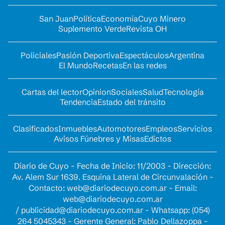
San Juan
Política
Economía
Cuyo Minero
Suplemento Verde
Revista OH
Policiales
Pasión Deportiva
Espectáculos
Argentina
El Mundo
Recetas
En las redes
Cartas del lector
Opinion
Sociales
Salud
Tecnología
Tendencia
Estado del tránsito
Clasificados
Inmuebles
Automotores
Empleos
Servicios
Avisos Fúnebres y Misas
Edictos
Diario de Cuyo - Fecha de Inicio: 11/2003 - Dirección:
Av. Alem Sur 1639. Esquina Lateral de Circunvalación -
Contacto:
web@diariodecuyo.com.ar
- Email:
web@diariodecuyo.com.ar
/
publicidad@diariodecuyo.com.ar
-
Whatsapp: (054)
264 5045343 - Gerente General: Pablo Dellazoppa -