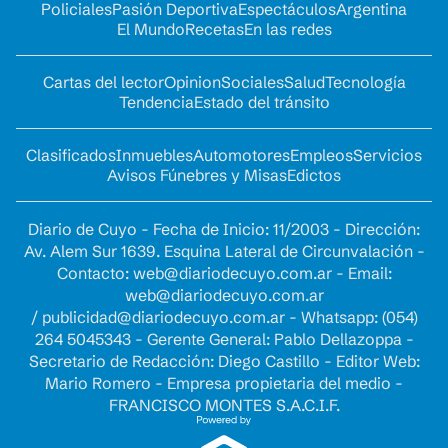
Policiales
Pasión Deportiva
Espectáculos
Argentina
El Mundo
Recetas
En las redes
Cartas del lector
Opinion
Sociales
Salud
Tecnología
Tendencia
Estado del tránsito
Clasificados
Inmuebles
Automotores
Empleos
Servicios
Avisos Fúnebres y Misas
Edictos
Diario de Cuyo - Fecha de Inicio: 11/2003 - Dirección:
Av. Alem Sur 1639. Esquina Lateral de Circunvalación -
Contacto:
web@diariodecuyo.com.ar
- Email:
web@diariodecuyo.com.ar
/
publicidad@diariodecuyo.com.ar
-
Whatsapp: (054)
264 5045343 - Gerente General: Pablo Dellazoppa -
Secretario de Redacción: Diego Castillo - Editor Web:
Mario Romero - Empresa propietaria del medio -
FRANCISCO MONTES S.A.C.I.F.