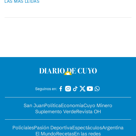
LAS MÁS LEIDAS
Seguinos en:
San Juan
Política
Economía
Cuyo Minero
Suplemento Verde
Revista OH
Policiales
Pasión Deportiva
Espectáculos
Argentina
El Mundo
Recetas
En las redes