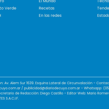
ro
El Mundo
Tecno
to Verde
Recetas
Tende
H
En las redes
Estado
ión: Av. Alem Sur 1639. Esquina Lateral de Circunvalación - Contac
cuyo.com.ar
/
publicidad@diariodecuyo.com.ar
-
Whatsapp: (0
cretario de Redacción: Diego Castillo - Editor Web: Mario Romer
 S.A.C.I.F.