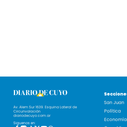
Seccione
San Juan
Av. Alem Sur 1639. Esquina Lateral de
Política
Circunvalación
diariodecuyo.com.ar
Economía
Siguenos en: