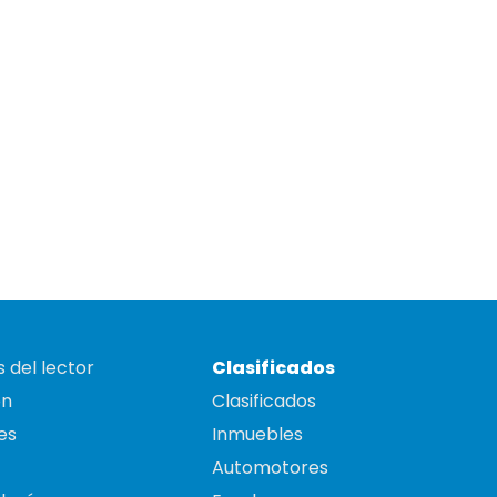
 del lector
Clasificados
on
Clasificados
es
Inmuebles
Automotores