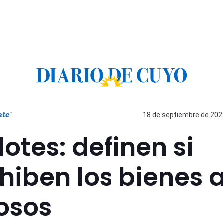
ste'
18 de septiembre de 2025
otes: definen si
iben los bienes 
osos