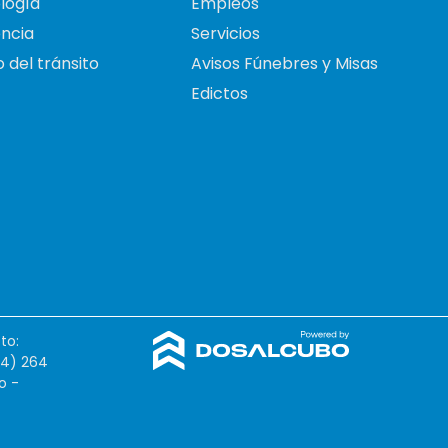
logía
Empleos
ncia
Servicios
 del tránsito
Avisos Fúnebres y Misas
Edictos
to:
54) 264
o -