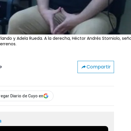
ando y Adela Rueda. A la derecha, Héctor Andrés Storniolo, señ
errenos.
Compartir
o
egar Diario de Cuyo en
a