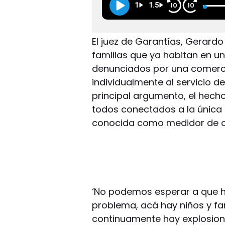
1
1.5
10
10
El juez de Garantías, Gerard
familias que ya habitan en u
denunciados por una comerci
individualmente al servicio de
principal argumento, el hecho
todos conectados a la única lí
conocida como medidor de o
‘No podemos esperar a que h
problema, acá hay niños y fam
continuamente hay explosione