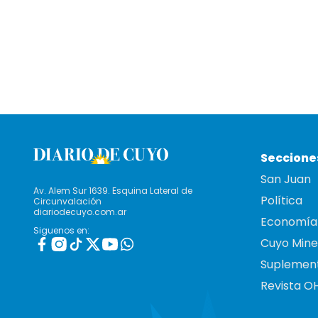
Seccione
San Juan
Av. Alem Sur 1639. Esquina Lateral de
Política
Circunvalación
diariodecuyo.com.ar
Economía
Siguenos en:
Cuyo Mine
Suplemen
Revista O