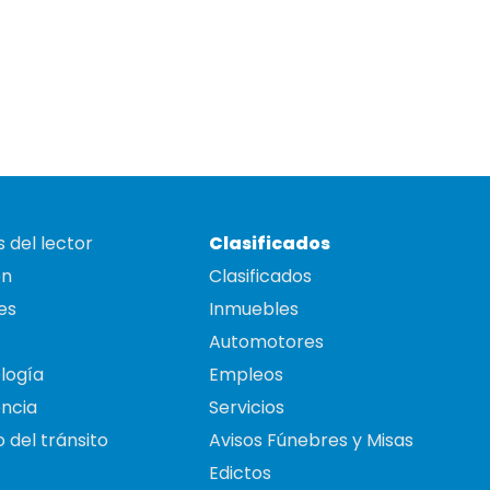
 del lector
Clasificados
on
Clasificados
es
Inmuebles
Automotores
logía
Empleos
ncia
Servicios
 del tránsito
Avisos Fúnebres y Misas
Edictos