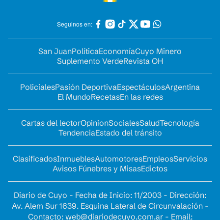
Seguinos en:
San Juan
Política
Economía
Cuyo Minero
Suplemento Verde
Revista OH
Policiales
Pasión Deportiva
Espectáculos
Argentina
El Mundo
Recetas
En las redes
Cartas del lector
Opinion
Sociales
Salud
Tecnología
Tendencia
Estado del tránsito
Clasificados
Inmuebles
Automotores
Empleos
Servicios
Avisos Fúnebres y Misas
Edictos
Diario de Cuyo - Fecha de Inicio: 11/2003 - Dirección:
Av. Alem Sur 1639. Esquina Lateral de Circunvalación -
Contacto:
web@diariodecuyo.com.ar
- Email: