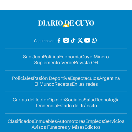
Seguinos en:
San Juan
Política
Economía
Cuyo Minero
Suplemento Verde
Revista OH
Policiales
Pasión Deportiva
Espectáculos
Argentina
El Mundo
Recetas
En las redes
Cartas del lector
Opinion
Sociales
Salud
Tecnología
Tendencia
Estado del tránsito
Clasificados
Inmuebles
Automotores
Empleos
Servicios
Avisos Fúnebres y Misas
Edictos