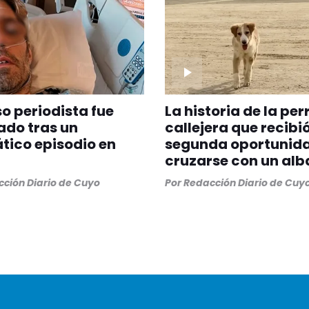
 periodista fue
La historia de la per
ado tras un
callejera que recibi
ico episodio en
segunda oportunida
cruzarse con un alb
ción Diario de Cuyo
Por
Redacción Diario de Cuy