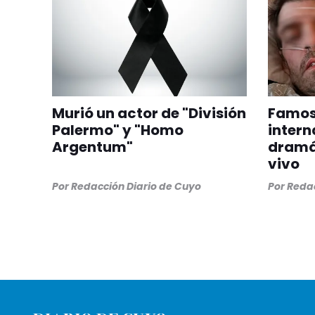
Murió un actor de "División
Famoso
Palermo" y "Homo
intern
Argentum"
dramát
vivo
Por
Redacción Diario de Cuyo
Por
Redac