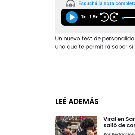
Escuchá la nota complet
1
1.5
10
10
Un nuevo test de personalidad
uno que te permitirá saber si
LEÉ ADEMÁS
Viral en S
salió de co
Por
Redacción 