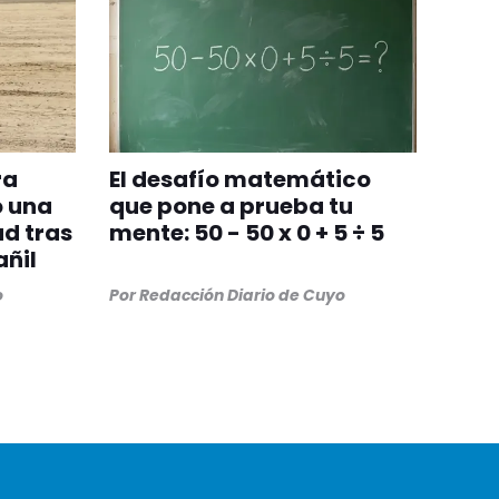
ra
El desafío matemático
ó una
que pone a prueba tu
d tras
mente: 50 - 50 x 0 + 5 ÷ 5
añil
o
Por
Redacción Diario de Cuyo