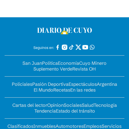
Seguinos en:
San Juan
Política
Economía
Cuyo Minero
Suplemento Verde
Revista OH
Policiales
Pasión Deportiva
Espectáculos
Argentina
El Mundo
Recetas
En las redes
Cartas del lector
Opinion
Sociales
Salud
Tecnología
Tendencia
Estado del tránsito
Clasificados
Inmuebles
Automotores
Empleos
Servicios