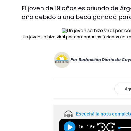
El joven de 19 años es oriundo de A
año debido a una beca ganada para e
Un joven se hizo viral por comparar los feriados ent
Por
Redacción Diario de Cuy
Agr
Escuchá la nota complet
1
1.5
10
10