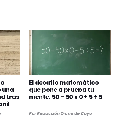
ra
El desafío matemático
ó una
que pone a prueba tu
d tras
mente: 50 - 50 x 0 + 5 ÷ 5
añil
o
Por
Redacción Diario de Cuyo