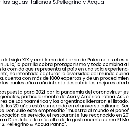
las aguas italianas S.Pellegrino y Acqua
es del siglo XIX y emblema del barrio de Palermo es el esc
n Julio, la parrilla cobra protagonismo y todo combina a 
la comida que representa al país en una sola experiencia
nts, ha intentado capturar la diversidad del mundo culina
ra, cuenta con más de 1000 expertos y de un procedimien
e los cuales año a año intenta descubrir las mejores ofert
pospuesto para 2021 por la pandemia del coronavirus- es
ionales, particularmente de Asia y América Latina. Así, 
es de Latinoamérica y los argentinos lideraron el listado.
de los 20 años está sumergido en el universo culinario. Se
 de Don Julio este empresario "muestra al mundo el pan
n vocación de servicio, el restaurante fue reconocido en 2
leva a Don Julio a lo más alto de la gastronomía como El Me
S. Pellegrino & Acqua Panna".