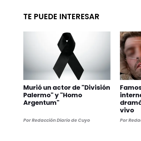
TE PUEDE INTERESAR
Murió un actor de "División
Famoso
Palermo" y "Homo
intern
Argentum"
dramát
vivo
Por
Redacción Diario de Cuyo
Por
Redac