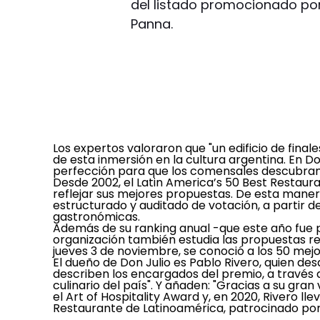
del listado promocionado por 
Panna.
Los expertos valoraron que "un edificio de final
de esta inmersión en la cultura argentina. En Do
perfección para que los comensales descubran 
Desde 2002, el Latin America’s 50 Best Restaura
reflejar sus mejores propuestas. De esta mane
estructurado y auditado de votación, a partir d
gastronómicas.
Además de su ranking anual -que este año fue 
organización también estudia las propuestas reg
jueves 3 de noviembre, se conoció a los 50 mejor
El dueño de Don Julio es Pablo Rivero, quien des
describen los encargados del premio, a través
culinario del país". Y añaden: "Gracias a su gra
el Art of Hospitality Award y, en 2020, Rivero l
Restaurante de Latinoamérica, patrocinado por 