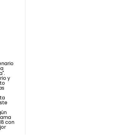
enario
la
".
rio y
to
as
ta
este
gún
orama
018 con
jor