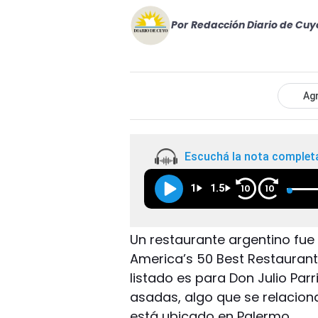
Por
Redacción Diario de Cuy
Agr
Escuchá la nota complet
1
1.5
10
10
Un restaurante argentino fue 
America’s 50 Best Restaurants
listado es para Don Julio Parr
asadas, algo que se relacion
está ubicado en Palermo.