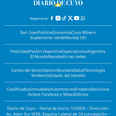
Seguinos en:
San Juan
Política
Economía
Cuyo Minero
Suplemento Verde
Revista OH
Policiales
Pasión Deportiva
Espectáculos
Argentina
El Mundo
Recetas
En las redes
Cartas del lector
Opinion
Sociales
Salud
Tecnología
Tendencia
Estado del tránsito
Clasificados
Inmuebles
Automotores
Empleos
Servicios
Avisos Fúnebres y Misas
Edictos
Diario de Cuyo - Fecha de Inicio: 11/2003 - Dirección:
Av. Alem Sur 1639. Esquina Lateral de Circunvalación -