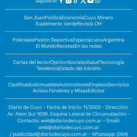
Seguinos en:
San Juan
Política
Economía
Cuyo Minero
Suplemento Verde
Revista OH
Policiales
Pasión Deportiva
Espectáculos
Argentina
El Mundo
Recetas
En las redes
Cartas del lector
Opinion
Sociales
Salud
Tecnología
Tendencia
Estado del tránsito
Clasificados
Inmuebles
Automotores
Empleos
Servicios
Avisos Fúnebres y Misas
Edictos
Diario de Cuyo - Fecha de Inicio: 11/2003 - Dirección:
Av. Alem Sur 1639. Esquina Lateral de Circunvalación -
Contacto:
web@diariodecuyo.com.ar
- Email:
web@diariodecuyo.com.ar
/
publicidad@diariodecuyo.com.ar
-
Whatsapp: (054)