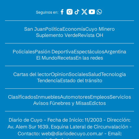
Seguinos en:
San Juan
Política
Economía
Cuyo Minero
Suplemento Verde
Revista OH
Policiales
Pasión Deportiva
Espectáculos
Argentina
El Mundo
Recetas
En las redes
Cartas del lector
Opinion
Sociales
Salud
Tecnología
Tendencia
Estado del tránsito
Clasificados
Inmuebles
Automotores
Empleos
Servicios
Avisos Fúnebres y Misas
Edictos
Diario de Cuyo - Fecha de Inicio: 11/2003 - Dirección:
Av. Alem Sur 1639. Esquina Lateral de Circunvalación -
Contacto:
web@diariodecuyo.com.ar
- Email: